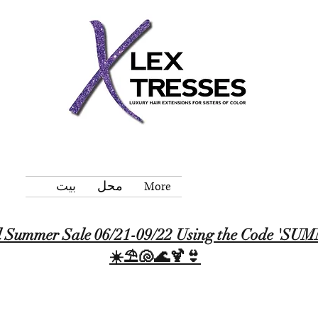
More
محل
بيت
 Summer Sale 06/21-09/22 Using the Code '
☀️⛱️🐚🌊🍹👙