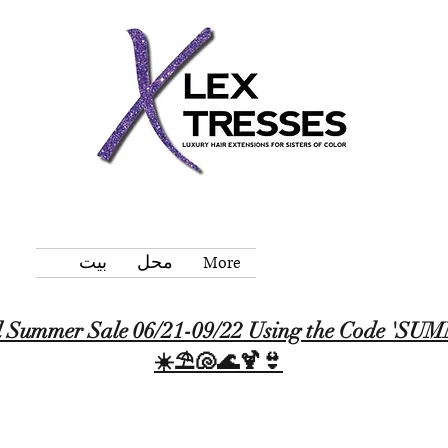
More
محل
بيت
 Summer Sale 06/21-09/22 Using the Code '
☀️⛱️🐚🌊🍹👙