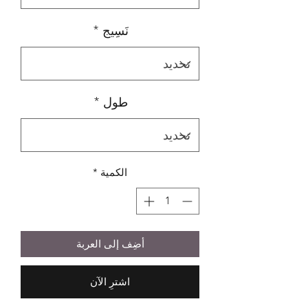
نَسِيج
*
طول
*
الكمية
*
أضِف إلى العربة
اشترِ الآن