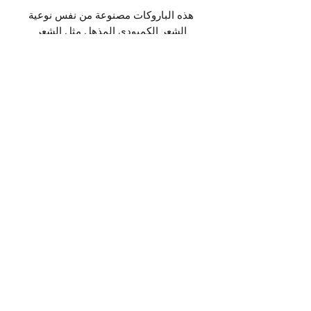
هذه الباروكات مصنوعة من نفس نوعية
الشعر الكمبودي المذهل مثل الشعر
المستعار الآخر لدينا وهي مصنوعة آليًا، ولا
يمكنك الحصول على مظهر مهدب معها
بسبب الغرة التي أصبحت سميكة. انظر
خيارات الدانتيل الباروكات.
Subscribe Form
Submit