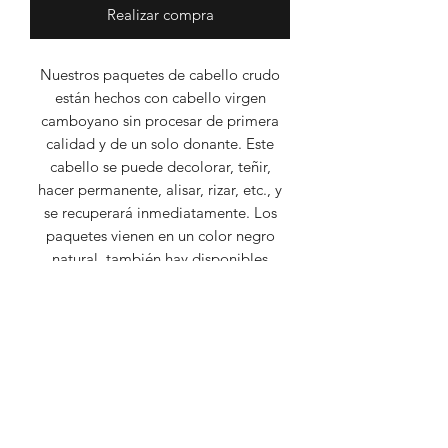
Realizar compra
Nuestros paquetes de cabello crudo
están hechos con cabello virgen
camboyano sin procesar de primera
calidad y de un solo donante. Este
cabello se puede decolorar, teñir,
hacer permanente, alisar, rizar, etc., y
se recuperará inmediatamente. Los
paquetes vienen en un color negro
natural, también hay disponibles
servicios de coloración y paquetes
precoloreados.
información adicional
Cada mechón de cabello pesa
Raw Hair
aproximadamente 100 g o un poco