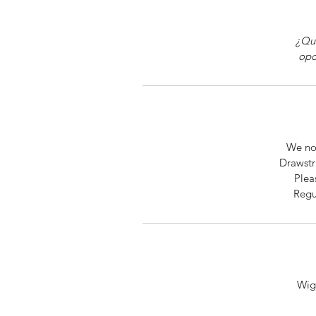
¿Qui
opc
We now
Drawstr
Plea
Regu
Wig