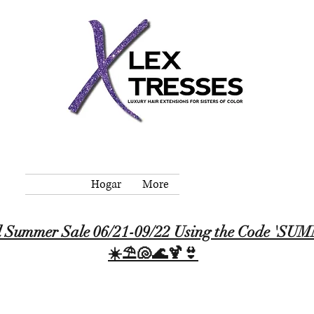
Hogar
More
 Summer Sale 06/21-09/22 Using the Code '
☀️⛱️🐚🌊🍹👙