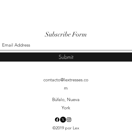
Subscribe Form
Submit
contacto@lextresses.co
m
Búfalo, Nueva
York
©2019 por Lex