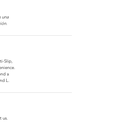
s una
ión.
i-Slip,
enience.
end a
nd L.
 us.