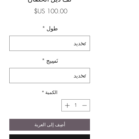
السعر
طول
*
نَسِيج
*
الكمية
*
أضِف إلى العربة