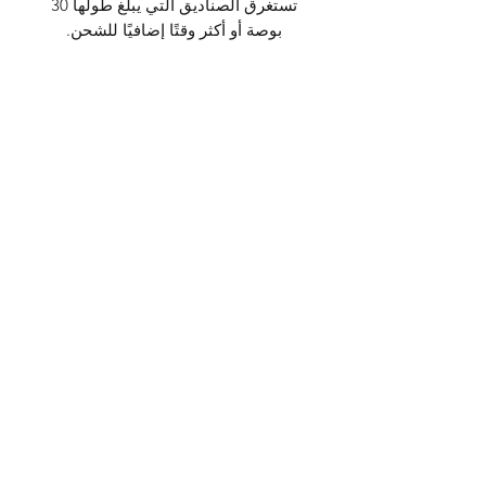
تستغرق الصناديق التي يبلغ طولها 30
بوصة أو أكثر وقتًا إضافيًا للشحن.
Additional Information
Raw, Burmese Curly, and Cambodian
Wavy are not availible for bundle
boxes due to them being a higher
quality.
Subscribe Form
Submit