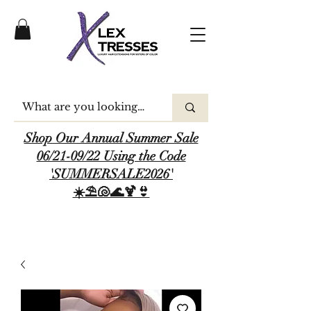
Shop Our Annual Summer Sale
06/21-09/22 Using the Code
'SUMMERSALE2026'
☀️⛱️🐚🌊🍹👙