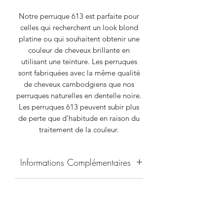
Notre perruque 613 est parfaite pour
celles qui recherchent un look blond
platine ou qui souhaitent obtenir une
couleur de cheveux brillante en
utilisant une teinture. Les perruques
sont fabriquées avec la même qualité
de cheveux cambodgiens que nos
perruques naturelles en dentelle noire.
Les perruques 613 peuvent subir plus
de perte que d'habitude en raison du
traitement de la couleur.
Informations Complémentaires
D'autres textures, longueurs étendues
Vous voulez des franges ?
et dentelle HD peuvent être
demandées moyennant certains
Nous avons maintenant la possibilité
ajustements de prix, contactez-nous